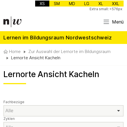
XS
SM
MD
LG
XL
XXL
Extra small: <576px
Menü
Lernen im Bildungsraum Nordwestschweiz
Home
Zur Auswahl der Lernorte im Bildungsraum
Lernorte Ansicht Kacheln
Lernorte Ansicht Kacheln
Fachbezüge
Fachbezüge
Zyklen
Zyklen