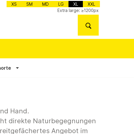
XS
SM
MD
LG
XL
XXL
Extra large: ≥1200px
norte
und Hand.
ht direkte Naturbegegnungen
 breitgefächertes Angebot im