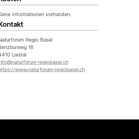
Keine Informationen vorhanden.
Kontakt
Naturforum Regio Basel
Benzburweg 18
4410 Liestal
info@naturforum-regiobasel.ch
https://www.naturforum-regiobasel.ch