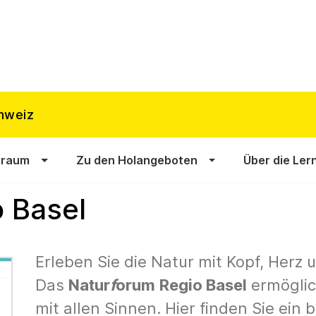
hweiz
sraum
Zu den Holangeboten
Über die Ler
 Basel
Erleben Sie die Natur mit Kopf, Herz 
Das
Natur
f
orum
Regio Basel
ermöglic
mit allen Sinnen. Hier finden Sie ein