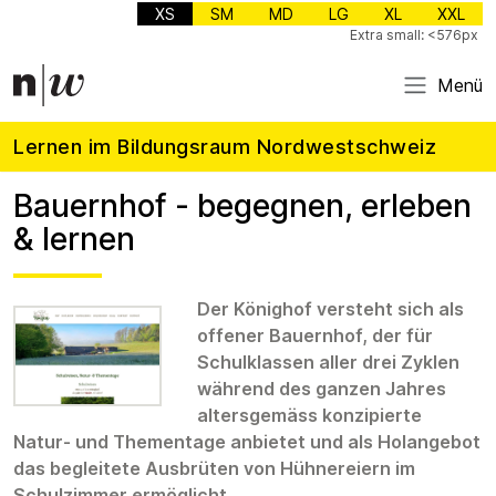
XS
SM
MD
LG
XL
XXL
Extra small: <576px
Menü
Lernen im Bildungsraum Nordwestschweiz
Bauernhof - begegnen, erleben
& lernen
Der Könighof versteht sich als
offener Bauernhof, der für
Schulklassen aller drei Zyklen
während des ganzen Jahres
altersgemäss konzipierte
Natur- und Thementage anbietet und als Holangebot
das begleitete Ausbrüten von Hühnereiern im
Schulzimmer ermöglicht.