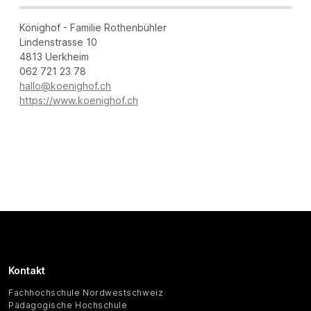
Könighof - Familie Rothenbühler
Lindenstrasse 10
4813 Uerkheim
062 721 23 78
hallo@koenighof.ch
https://www.koenighof.ch
Kontakt
Fachhochschule Nordwestschweiz
Pädagogische Hochschule