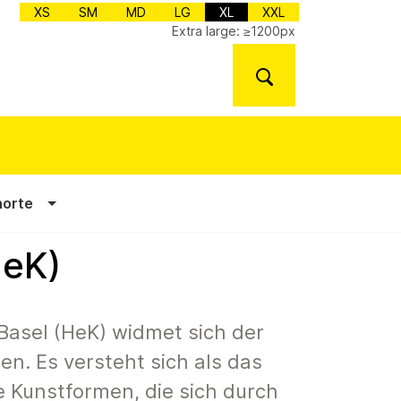
XS
SM
MD
LG
XL
XXL
Extra large: ≥1200px
norte
HeK)
Basel (HeK) widmet sich der
en. Es versteht sich als das
 Kunstformen, die sich durch