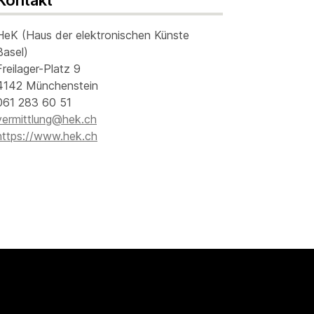
Kontakt
HeK (Haus der elektronischen Künste
Basel)
Freilager-Platz 9
4142 Münchenstein
061 283 60 51
vermittlung@hek.ch
https://www.hek.ch