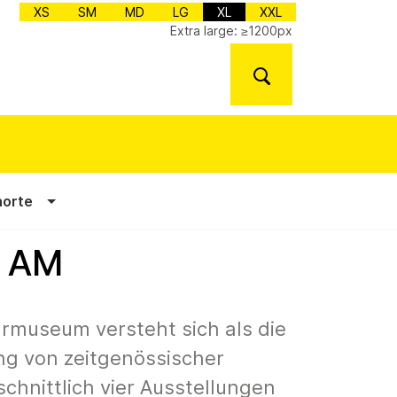
XS
SM
MD
LG
XL
XXL
Extra large: ≥1200px
norte
S AM
rmuseum versteht sich als die
ung von zeitgenössischer
schnittlich vier Ausstellungen