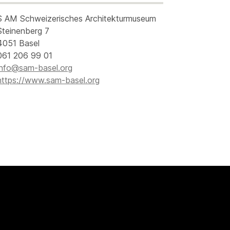
S AM Schweizerisches Architekturmuseum
Steinenberg 7
4051 Basel
061 206 99 01
info@sam-basel.org
https://www.sam-basel.org