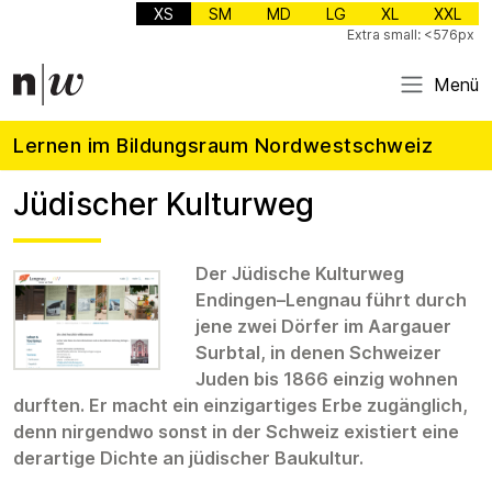
XS
SM
MD
LG
XL
XXL
Extra small: <576px
Menü
Lernen im Bildungsraum Nordwestschweiz
Jüdischer Kulturweg
Der Jüdische Kulturweg
Endingen–Lengnau führt durch
jene zwei Dörfer im Aargauer
Surbtal, in denen Schweizer
Juden bis 1866 einzig wohnen
durften. Er macht ein einzigartiges Erbe zugänglich,
denn nirgendwo sonst in der Schweiz existiert eine
derartige Dichte an jüdischer Baukultur.