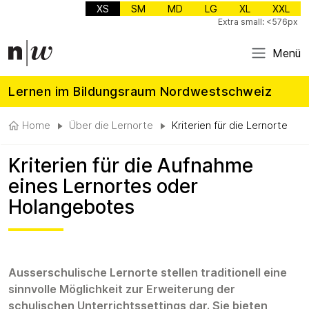
XS
SM
MD
LG
XL
XXL
Extra small: <576px
Menü
Lernen im Bildungsraum Nordwestschweiz
Home
Über die Lernorte
Kriterien für die Lernorte
Kriterien für die Aufnahme
eines Lernortes oder
Holangebotes
Ausserschulische Lernorte stellen traditionell eine
sinnvolle Möglichkeit zur Erweiterung der
schulischen Unterrichtssettings dar. Sie bieten