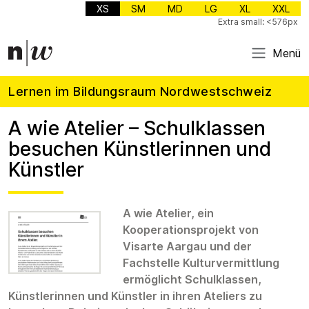
XS
SM
MD
LG
XL
XXL
Extra small: <576px
Menü
Lernen im Bildungsraum Nordwestschweiz
A wie Atelier – Schulklassen
besuchen Künstlerinnen und
Künstler
A wie Atelier, ein
Kooperationsprojekt von
Visarte Aargau und der
Fachstelle Kulturvermittlung
ermöglicht Schulklassen,
Künstlerinnen und Künstler in ihren Ateliers zu