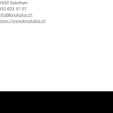
4500 Solothurn
032 623 57 07
info@kinokultur.ch
https://www.kinokultur.ch