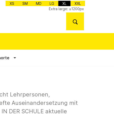
XS
SM
MD
LG
XL
XXL
Extra large: ≥1200px
norte
cht Lehrpersonen,
iefte Auseinandersetzung mit
 IN DER SCHULE aktuelle