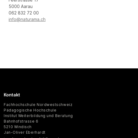
5000 Aarau
062 832 72 00
info@naturama.ch
Kontakt
Fachhochschule Nordwestschweiz
Pädagogische Hochschule
Institut Weiterbildung und Beratung
Bahnhofstrasse 6
5210 Windisch
Jan-Oliver Eberhardt