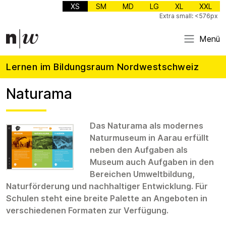
XS
SM
MD
LG
XL
XXL
Extra small: <576px
Menü
Lernen im Bildungsraum Nordwestschweiz
Naturama
Das Naturama als modernes
Naturmuseum in Aarau erfüllt
neben den Aufgaben als
Museum auch Aufgaben in den
Bereichen Umweltbildung,
Naturförderung und nachhaltiger Entwicklung. Für
Schulen steht eine breite Palette an Angeboten in
verschiedenen Formaten zur Verfügung.