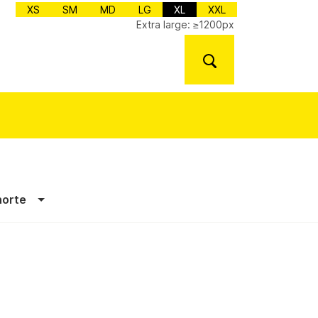
XS
SM
MD
LG
XL
XXL
Extra large: ≥1200px
norte