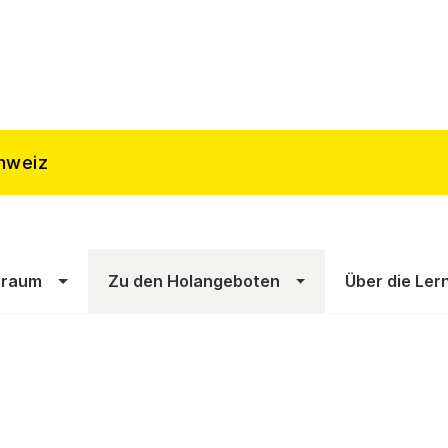
hweiz
sraum
Zu den Holangeboten
Über die Ler