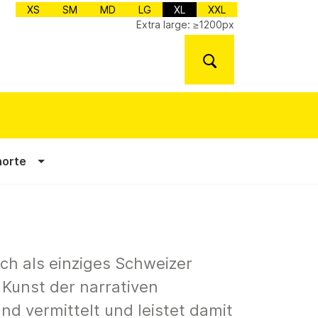
XS
SM
MD
LG
XL
XXL
Extra large: ≥1200px
norte
h als einziges Schweizer
unst der narrativen
nd vermittelt und leistet damit