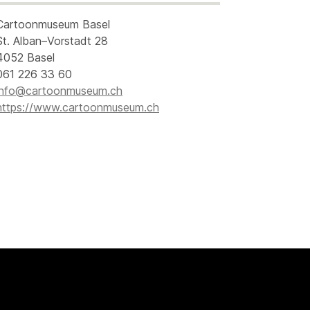
Cartoonmuseum Basel
St. Alban–Vorstadt 28
4052 Basel
061 226 33 60
info@cartoonmuseum.ch
https://www.cartoonmuseum.ch