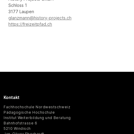
Schloss 1
3177 Laupen
glanzmann@history-projects.ch
https://freizeitpfad.ch
Kontakt
Fachhochschule Nordwestschweiz
Pädagogische Hochschule
Institut Weiterbildung und Beratung
Bahnhofstrasse 6
5210 Windisch
Jan-Oliver Eberhardt