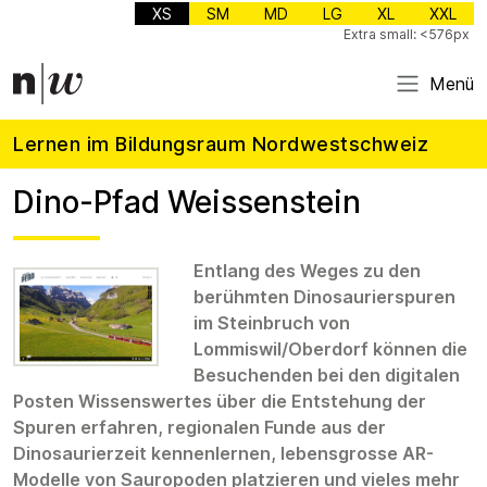
XS
SM
MD
LG
XL
XXL
Extra small: <576px
Menü
Lernen im Bildungsraum Nordwestschweiz
Dino-Pfad Weissenstein
Entlang des Weges zu den
berühmten Dinosaurierspuren
im Steinbruch von
Lommiswil/Oberdorf können die
Besuchenden bei den digitalen
Posten Wissenswertes über die Entstehung der
Spuren erfahren, regionalen Funde aus der
Dinosaurierzeit kennenlernen, lebensgrosse AR-
Modelle von Sauropoden platzieren und vieles mehr