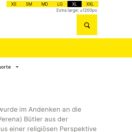
XS
SM
MD
LG
XL
XXL
Extra large: ≥1200px
norte
wurde im Andenken an die
erena) Bütler aus der
s einer religiösen Perspektive