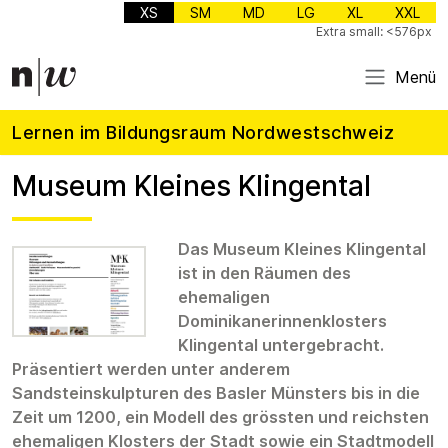
XS
SM
MD
LG
XL
XXL
Extra small: <576px
Menü
Lernen im Bildungsraum Nordwestschweiz
Museum Kleines Klingental
Das Museum Kleines Klingental
ist in den Räumen des
ehemaligen
Dominikanerinnenklosters
Klingental untergebracht.
Präsentiert werden unter anderem
Sandsteinskulpturen des Basler Münsters bis in die
Zeit um 1200, ein Modell des grössten und reichsten
ehemaligen Klosters der Stadt sowie ein Stadtmodell