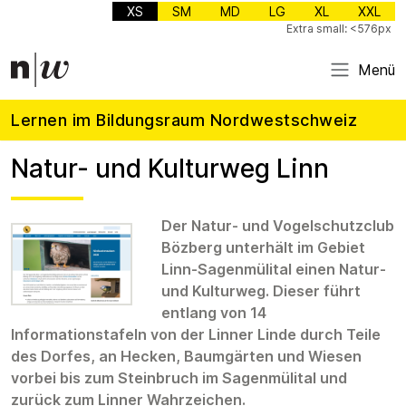
XS
SM
MD
LG
XL
XXL
Extra small: <576px
Menü
Lernen im Bildungsraum Nordwestschweiz
Natur- und Kulturweg Linn
Der Natur- und Vogelschutzclub
Bözberg unterhält im Gebiet
Linn-Sagenmülital einen Natur-
und Kulturweg. Dieser führt
entlang von 14
Informationstafeln von der Linner Linde durch Teile
des Dorfes, an Hecken, Baumgärten und Wiesen
vorbei bis zum Steinbruch im Sagenmülital und
zurück zum Linner Wahrzeichen.