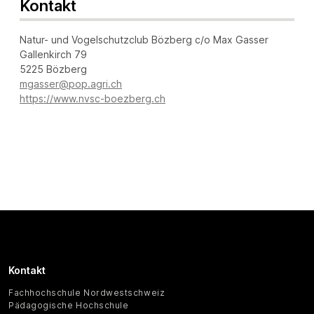
Kontakt
Natur- und Vogelschutzclub Bözberg c/o Max Gasser
Gallenkirch 79
5225 Bözberg
mgasser@pop.agri.ch
https://www.nvsc-boezberg.ch
Kontakt
Fachhochschule Nordwestschweiz
Pädagogische Hochschule