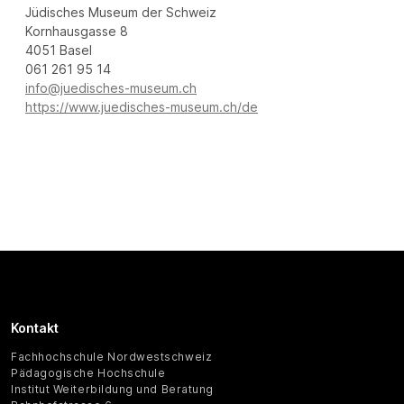
Jüdisches Museum der Schweiz
Kornhausgasse 8
4051 Basel
061 261 95 14
info@juedisches-museum.ch
https://www.juedisches-museum.ch/de
Kontakt
Fachhochschule Nordwestschweiz
Pädagogische Hochschule
Institut Weiterbildung und Beratung