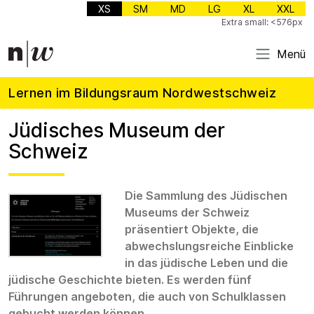
XS
SM
MD
LG
XL
XXL
Extra small: <576px
Menü
Lernen im Bildungsraum Nordwestschweiz
Jüdisches Museum der
Schweiz
Die Sammlung des Jüdischen
Museums der Schweiz
präsentiert Objekte, die
abwechslungsreiche Einblicke
in das jüdische Leben und die
jüdische Geschichte bieten. Es werden fünf
Führungen angeboten, die auch von Schulklassen
gebucht werden können.