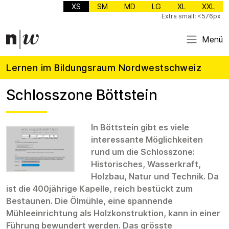
XS
SM
MD
LG
XL
XXL
Extra small: <576px
Menü
Lernen im Bildungsraum Nordwestschweiz
Schlosszone Böttstein
In Böttstein gibt es viele
interessante Möglichkeiten
rund um die Schlosszone:
Historisches, Wasserkraft,
Holzbau, Natur und Technik. Da
ist die 400jährige Kapelle, reich bestückt zum
Bestaunen. Die Ölmühle, eine spannende
Mühleeinrichtung als Holzkonstruktion, kann in einer
Führung bewundert werden. Das grösste