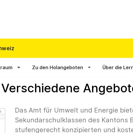
hweiz
sraum
Zu den Holangeboten
Über die Ler
 - Verschiedene Angebot
Das Amt für Umwelt und Energie biete
Sekundarschulklassen des Kantons B
stufengerecht konzipierten und koste