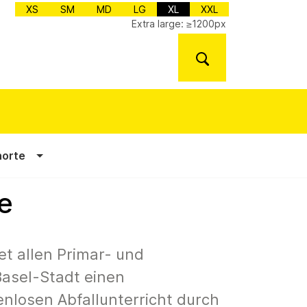
XS
SM
MD
LG
XL
XXL
Extra large: ≥1200px
norte
e
t allen Primar- und
asel-Stadt einen
nlosen Abfallunterricht durch