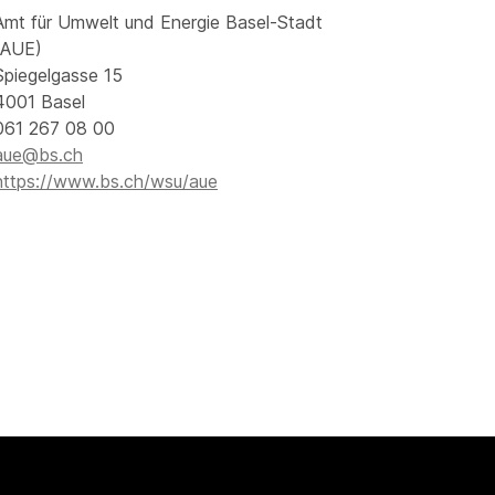
Amt für Umwelt und Energie Basel-Stadt
(AUE)
Spiegelgasse 15
4001 Basel
061 267 08 00
aue@bs.ch
https://www.bs.ch/wsu/aue