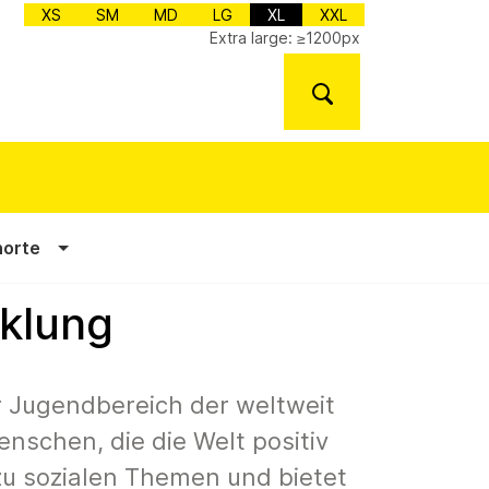
XS
SM
MD
LG
XL
XXL
Extra large: ≥1200px
norte
cklung
r Jugendbereich der weltweit
enschen, die die Welt positiv
 zu sozialen Themen und bietet