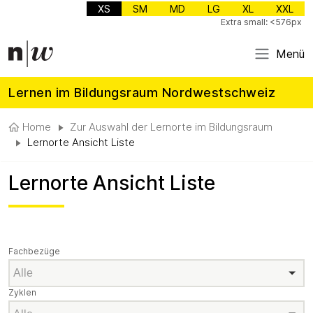
XS
SM
MD
LG
XL
XXL
Extra small: <576px
Menü
Lernen im Bildungsraum Nordwestschweiz
Home
Zur Auswahl der Lernorte im Bildungsraum
Lernorte Ansicht Liste
Lernorte Ansicht Liste
Fachbezüge
Fachbezüge
Zyklen
Zyklen