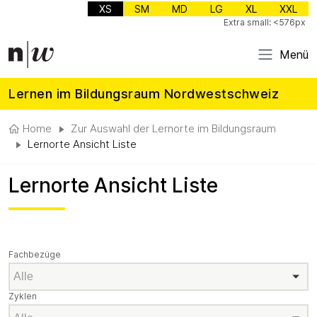
XS
SM
MD
LG
XL
XXL
Extra small: <576px
Menü
Lernen im Bildungsraum Nordwestschweiz
Home
Zur Auswahl der Lernorte im Bildungsraum
Lernorte Ansicht Liste
Lernorte Ansicht Liste
Fachbezüge
Fachbezüge
Zyklen
Zyklen